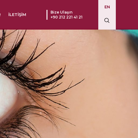
EN
Bize Ulaşın
R
İLETIŞIM
+90 212 221 41 21