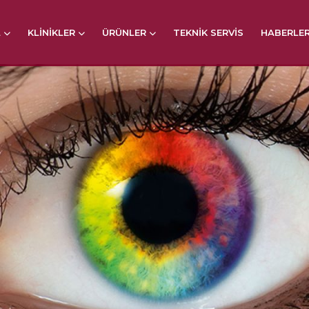
L
KLINIKLER
ÜRÜNLER
TEKNIK SERVIS
HABERLE