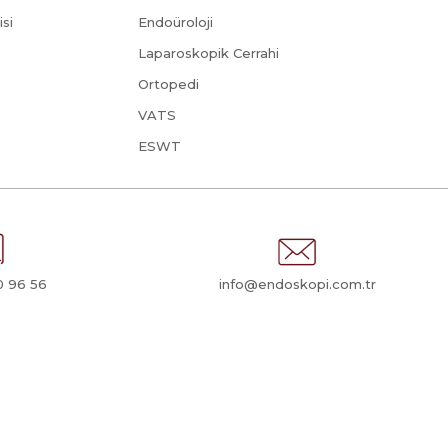
isi
Endoüroloji
Laparoskopik Cerrahi
Ortopedi
VATS
ESWT
0 96 56
info@endoskopi.com.tr