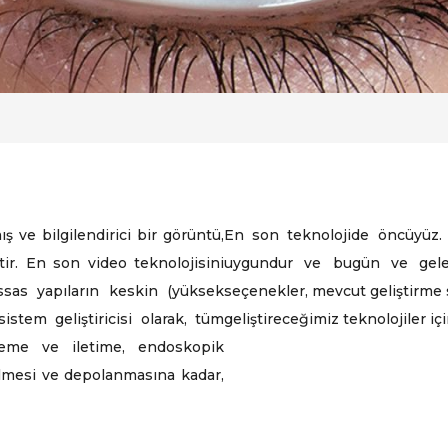
ş ve bilgilendirici bir görüntü,
En son teknolojide öncüyüz. Ü
tir. En son video teknolojisini
uygundur ve bugün ve gelece
sas yapıların keskin (yüksek
seçenekler, mevcut geliştirme 
istem geliştiricisi olarak, tüm
geliştireceğimiz teknolojiler iç
şleme ve iletime, endoskopik
dilmesi ve depolanmasına kadar,